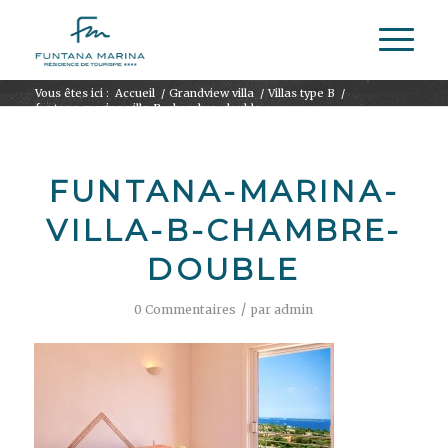
Vous êtes ici :
Accueil
/
Grandview villa
/
Villas type B
/
funtana-marina-villa-B-chambre-double
FUNTANA-MARINA-
VILLA-B-CHAMBRE-
DOUBLE
/
0 Commentaires
par
admin